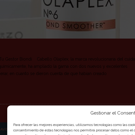
u Gestor Biondi Cabello Olaplex, la marca revolucionaria del cuid
 químicamente, ha ampliado la gama con dos nuevos y excelentes
perar, en cuanto se dieron cuenta de que habían creado
Gestionar el Consent
Para ofrecer las mejores experiencias, utilizamos tecnologías como las cook
|
AVISO LEGAL
|
POLITICA DE COOKIES
consentimiento de estas tecnologías nos permitirá procesar datos como el c