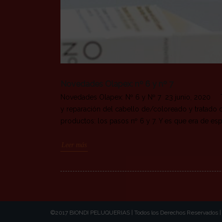
Novedades Olapex: nº 6 y nº 7
Novedades Olapex: Nº 6 y Nº 7 23 junio, 2020 T
y reparación del cabello de/coloreado y tratado
productos: los pasos nº 6 y 7. Y es que era de es
Leer más
©2017 BIONDI PELUQUERIAS | Todos los Derechos Reservados 