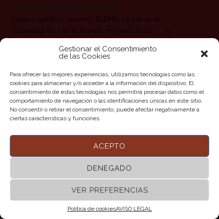
cosmética No.1 en el mundo
Llega a nuestros salones… ELEMIS, La marca de
cosmética No.1 en el mundo 23 junio, 2020 Tu
Gestor Biondi Estética La belleza es nuestra razón de
Gestionar el Consentimiento
ser, y cuidar de la tuya nuestra prioridad. Por eso ahora,
de las Cookies
en las cabinas de estética de nuestros salones,
Para ofrecer las mejores experiencias, utilizamos tecnologías como las
contamos con la mejor marca de cosmética del mundo:
cookies para almacenar y/o acceder a la información del dispositivo. El
ELEMIS. Siempre pensando
consentimiento de estas tecnologías nos permitirá procesar datos como el
comportamiento de navegación o las identificaciones únicas en este sitio.
No consentir o retirar el consentimiento, puede afectar negativamente a
Leer más
ciertas características y funciones.
ACEPTO
DENEGADO
VER PREFERENCIAS
©2017 BIONDI PELUQUERIAS | Todos los Derechos
Reservados |
AVISO LEGAL
|
POLITICA DE COOKIES
Política de cookies
AVISO LEGAL