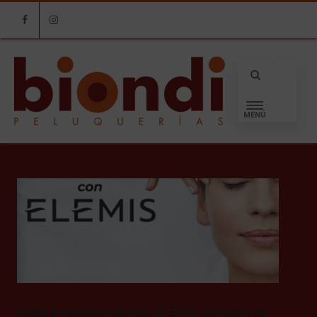
Facebook
Instagram
MENÚ
Llega a nuestros salones… ELEMIS, La marca de