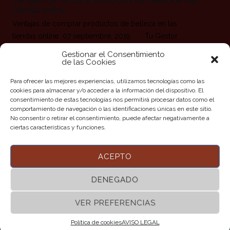
Ventajas de comprar productos de belleza en las
tiendas online
Ventajas de comprar productos de belleza en las
tiendas online 07 septiembre, 2019 Tu Gestor
Biondi Compra online En tiempos donde la prisa es
Gestionar el Consentimiento
compañera en nuestras vidas, y vivimos tratando de
de las Cookies
conseguir llegar a la noche con mil tareas resueltas, las
Para ofrecer las mejores experiencias, utilizamos tecnologías como las
ventajas de poder comprar a través de la red son
cookies para almacenar y/o acceder a la información del dispositivo. El
numerosas. Perder el miedo a
consentimiento de estas tecnologías nos permitirá procesar datos como el
comportamiento de navegación o las identificaciones únicas en este sitio.
No consentir o retirar el consentimiento, puede afectar negativamente a
Leer más
ciertas características y funciones.
ACEPTO
DENEGADO
VER PREFERENCIAS
©2017 BIONDI PELUQUERIAS | Todos los Derechos
Reservados |
AVISO LEGAL
Política de cookies
|
POLITICA DE COOKIES
AVISO LEGAL