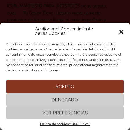
¡CURL MANIFESTO, PARA UNOS RIZOS 10! 10 agosto,
2021 Tu Gestor Biondi Llega la nueva gama de
productos de Kérastase ¡Llega el cuidado perfecto y
completo para el cabello rizado! Kérastase nos presenta
Gestionar el Consentimiento
de las Cookies
su exclusiva y renovada gama para rizos y ondas con
una amplia selección de productos para que tu cabello
Para ofrecer las mejores experiencias, utilizamos tecnologías como las
rizado luzca como nunca. Curl Manifesto es
cookies para almacenar y/o acceder a la información del dispositivo. El
consentimiento de estas tecnologías nos permitirá procesar datos como el
comportamiento de navegación o las identificaciones únicas en este sitio.
Leer más
No consentir o retirar el consentimiento, puede afectar negativamente a
ciertas características y funciones.
ACEPTO
DENEGADO
VER PREFERENCIAS
©2017 BIONDI PELUQUERIAS | Todos los Derechos
Reservados |
AVISO LEGAL
|
POLITICA DE COOKIES
Política de cookies
AVISO LEGAL