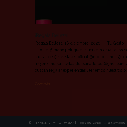
¡Regala Belleza!
¡Regala Belleza! 16 diciembre, 2020 Tu Gestor B
salones @biondipeluquerias tienes maravillosos s
capilar de @kerastase_official @moroccanoil @ola
mejores herramientas de peinado de @ghdspain y 
buscan regalar experiencias… tenemos nuestros b
Leer más
©2017 BIONDI PELUQUERIAS | Todos los Derechos Reservados 