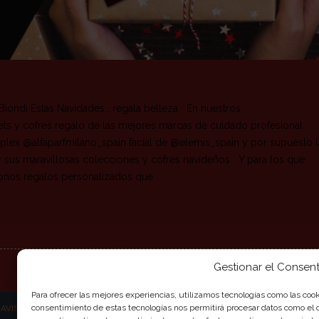
iondi Estas Navidades… regala belleza En nuestros
ets y cofres regalo de las mejores marcas de cuidado profesional
plex @alfaparfmilano_spain facial de @elemis_spain y por supuesto l
sus maravillosas colecciones y cofres navideños Y para los que
onos regalos personalizados que
Gestionar el Consent
Para ofrecer las mejores experiencias, utilizamos tecnologías como las cook
consentimiento de estas tecnologías nos permitirá procesar datos como el c
|
AVISO LEGAL
|
POLITICA DE COOKIES