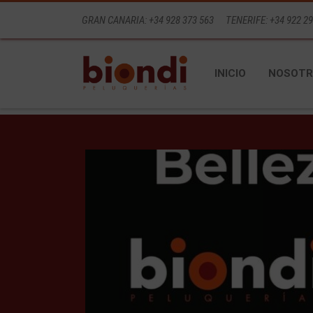
GRAN CANARIA: +34 928 373 563
TENERIFE: +34 922 29
INICIO
NOSOTR