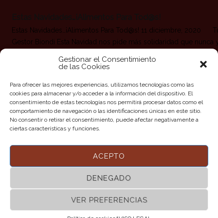
Estas Navidades…¡Alimentos Para Tod@s!
Estas Navidades…¡Alimentos Para Tod@s! 11 diciembre, 2020 T
Gestor Biondi Esta Navidad nos pide más solidaridad que nunca 
todo en cuanto a las necesidades más básicas Por esto nuestros
Gestionar el Consentimiento
de @jlhpeluquerias @biondipeluquerias y #broaerpeluquerias re
de las Cookies
alimentos no perecederos entre el día 11 de diciembre y el 26 d
Para ofrecer las mejores experiencias, utilizamos tecnologías como las
diciembre Los productos serán entregados a través de
cookies para almacenar y/o acceder a la información del dispositivo. El
nuestra @asociacionbeneficagh a los bancos de alimentos
consentimiento de estas tecnologías nos permitirá procesar datos como el
comportamiento de navegación o las identificaciones únicas en este sitio.
No consentir o retirar el consentimiento, puede afectar negativamente a
Leer más
ciertas características y funciones.
ACEPTO
DENEGADO
VER PREFERENCIAS
©2017 BIONDI PELUQUERIAS | Todos los Derechos